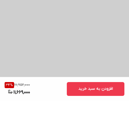
17,952,000
34
%
افزودن به سبد خرید
11,669,000