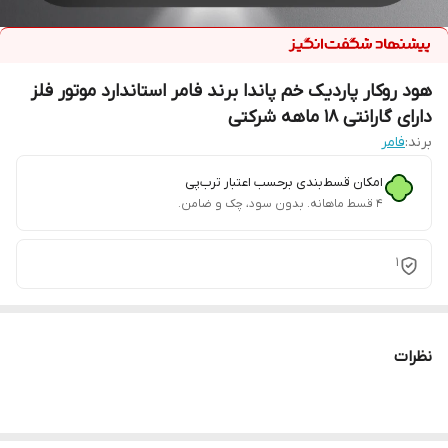
هود روکار پاردیک خم پاندا برند فامر استاندارد موتور فلز
دارای گارانتی 18 ماهه شرکتی
برند:
فامر
امکان قسط‌بندی برحسب اعتبار ترب‌پی
۴ قسط ماهانه. بدون سود، چک و ضامن.
1
نظرات