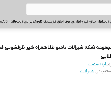
آلات
ابزار اندازه گیری
ابزار غیربرقی
اجاق گاز
سینک ظرفشویی
شیرآلات
فلاش تانک
ه
مجموعه 5تکه شیرالات بامبو طلا همراه شیر ظرفشویی ف
لایی
ند:
آیدا صنعت
ته‌بندی
:
شیرآلات