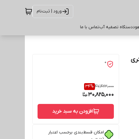
ورود | ثبت‌نام
ود
دستگاه تصفیه آب
تماس با ما
نری
0
34
%
47,423,000
30,825,000
افزودن به سبد خرید
امکان قسط‌بندی برحسب اعتبار
ترب‌پی