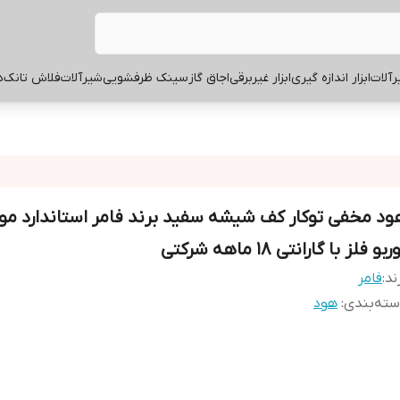
آلات
ابزار اندازه گیری
ابزار غیربرقی
اجاق گاز
سینک ظرفشویی
شیرآلات
فلاش تانک
ه
ود مخفی توکار کف شیشه سفید برند فامر استاندارد موت
ربو فلز با گارانتی 18 ماهه شرکتی
ند:
فامر
ته‌بندی
:
هود