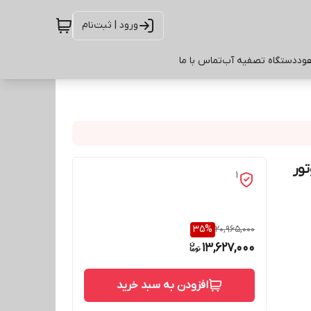
ورود | ثبت‌نام
ود
دستگاه تصفیه آب
تماس با ما
ور
1
35
%
20,965,000
13,627,000
افزودن به سبد خرید