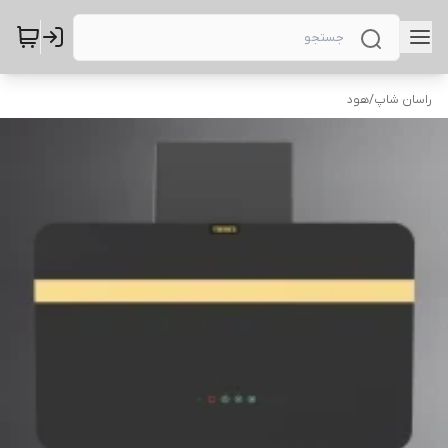
راسان شاپ
/
هود