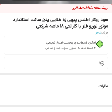
هود روکار اطلس پیچی زه طلایی پنج سانت استاندارد
موتور توربو فلز با گارانتی 18 ماهه شرکتی
برند:
فامر
امکان قسط‌بندی برحسب اعتبار ترب‌پی
۴ قسط ماهانه. بدون سود، چک و ضامن.
1
نظرات