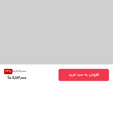
17,203,000
34
%
افزودن به سبد خرید
11,182,000